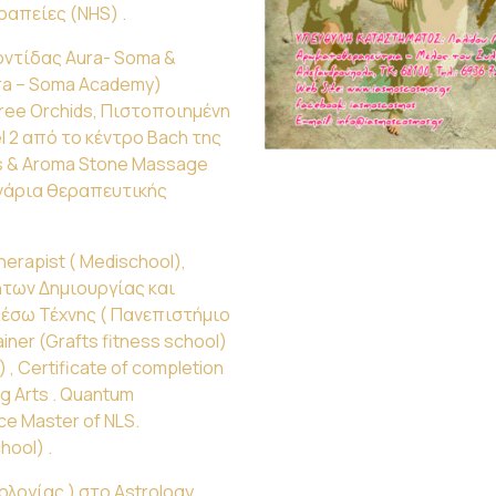
ραπείες (NHS) .
ντίδας Aura- Soma &
ura – Soma Academy)
ree Orchids, Πιστοποιημένη
l 2 από το κέντρο Bach της
es & Aroma Stone Massage
ινάρια θεραπευτικής
herapist ( Medischool),
των Δημιουργίας και
μέσω Τέχνης ( Πανεπιστήμιο
ainer (Grafts fitness school)
) , Certificate of completion
ng Arts . Quantum
ce Master of NLS.
hool) .
ολογίας ) στο Astrology