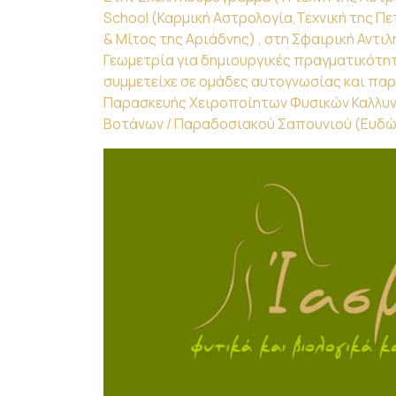
School (Καρμική Αστρολογία,Τεχνική της 
& Μίτος της Αριάδνης) , στη Σφαιρική Αντι
Γεωμετρία για δημιουργικές πραγματικότη
συμμετείχε σε ομάδες αυτογνωσίας και πα
Παρασκευής Χειροποίητων Φυσικών Καλλυν
Βοτάνων / Παραδοσιακού Σαπουνιού (Ευδώ