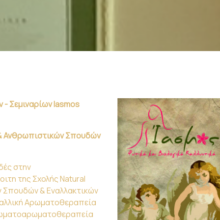
 - Σεμιναρίων Iasmos
 & Ανθρωπιστικών Σπουδών
δές στην
τη της Σχολής Natural
ών Σπουδών & Εναλλακτικών
ταλλική Αρωματοθεραπεία
Χρωματοαρωματοθεραπεία