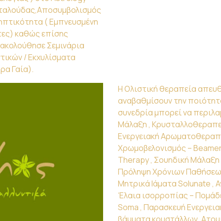
Πεταλούδας,Αποσυμβολισμός
ληπτικότητα ( Εμπνευσμένη
τες) καθώς επίσης
ρακολούθησε Σεμινάρια
τικών / Εκχυλίσματα
ρα Γαία).
Η Ολιστική θεραπεία απευθ
αναβαθμίσουν την ποιότητ
συνεδρία μπορεί να περιλ
Μάλαξη , Κρυσταλλοθεραπε
Ενεργειακή Αρωματοθεραπ
Χρωμοβελονισμός – Beamer L
Therapy , Σουηδική Μάλαξη 
Πρόληψη Χρόνιων Παθήσεων
Μητρικά Ιάματα Solunate , Α
Έλαια ισορροπίας – Πομάδε
Soma , Παρασκευή Ενεργειακ
βάμματα κρυστάλλων, Ατομι