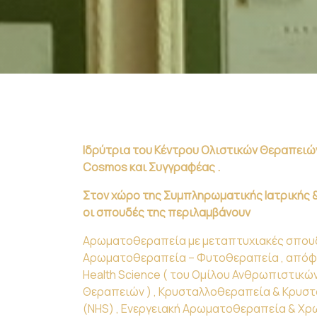
Ιδρύτρια του Κέντρου Ολιστικών Θεραπειών
Cosmos και Συγγραφέας .
Στον χώρο της Συμπληρωματικής Ιατρικής
οι σπουδές της περιλαμβάνουν
Αρωματοθεραπεία με μεταπτυχιακές σπου
Αρωματοθεραπεία – Φυτοθεραπεία , απόφοι
Ηealth Science ( του Ομίλου Ανθρωπιστικ
Θεραπειών ) , Κρυσταλλοθεραπεία & Κρυσ
(NHS) , Ενεργειακή Αρωματοθεραπεία & 