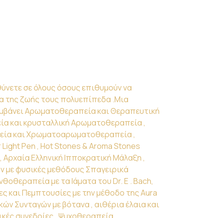
ύνετε σε όλους όσους επιθυμούν να
α της ζωής τους πολυεπίπεδα .Μια
αμβάνει Αρωματοθεραπεία και Θεραπευτική
ία και κρυσταλλική Αρωματοθεραπεία ,
εία και Χρωματοαρωματοθεραπεία ,
ight Pen , Hot Stones & Aroma Stones
, Αρχαία Ελληνική Ιπποκρατική Μάλαξη ,
 με φυσικές μεθόδους Σπαγειρικά
νθοθεραπεία με τα Ιάματα του Dr. E . Bach,
ς και Πεμπτουσίες με την μέθοδο της Aura
ών Συνταγών με βότανα , αιθέρια έλαια και
κές συνεδρίες , Ψυχοθεραπεία ,