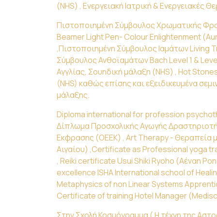
(NHS) , Ενεργειακή Ιατρική & Ενεργειακές Θε
Πιστοποιημένη Σύμβουλος Χρωματικής Φρο
Beamer Light Pen- Colour Enlightenment (A
,Πιστοποιημένη Σύμβουλος Ιαμάτων Living T
Σύμβουλος Ανθοϊαμάτων Bach Level 1 & Leve
Αγγλίας, Σουηδική μάλαξη (NHS) , Hot Ston
(NHS) καθώς επίσης και εξειδικευμένα σεμ
μάλαξης.
Diploma international for profession psychot
Δίπλωμα Προσχολικής Αγωγής Δραστηριοτή
Εκφρασης (ΟΕΕΚ) , Art Therapy - Θεραπεία 
Αιγαίου) ,Certificate as Professional yoga tr
, Reiki certificate Usui Shiki Ryoho (Αέναη Ροη
excellence ISHA International school of Heali
Metaphysics of non Linear Systems Apprenti
Certificate of training Hotel Manager (Medisc
Στην Σχολή Κοσμόγραμμα ( Η τέχνη της Αστρ