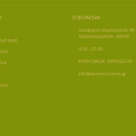
Υ
ΕΠΙΚΟΙΝΩΝΙΑ
Λεωφόρος Δημοκρατίας 88,
Αλεξανδρούπολη - 68100
ά με εμάς
9.00 - 21:00
είες
6936728626, 2551022410
ρια
info@iasmoscosmos.gr
ογος