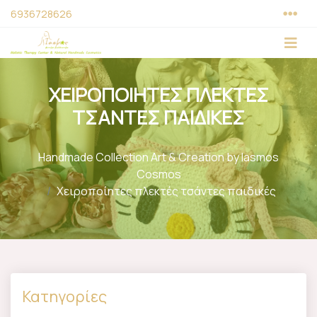
6936728626
ΧΕΙΡΟΠΟΙΗΤΕΣ ΠΛΕΚΤΕΣ
ΤΣΑΝΤΕΣ ΠΑΙΔΙΚΕΣ
Handmade Collection Art & Creation by Iasmos
Cosmos
Χειροποίητες πλεκτές τσάντες παιδικές
Κατηγορίες