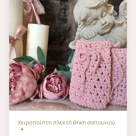
Χειροποίητη πλεκτή θήκη σαπουνιού