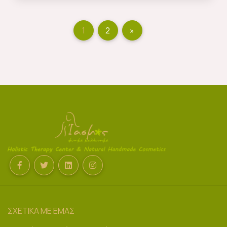
1
2
»
Next
(current)
ΣΧΕΤΙΚΑ ΜΕ ΕΜΑΣ