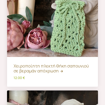
Χειροποίητη πλεκτή θήκη σαπουνιού
σε βεραμάν απόχρωση
12.00 €