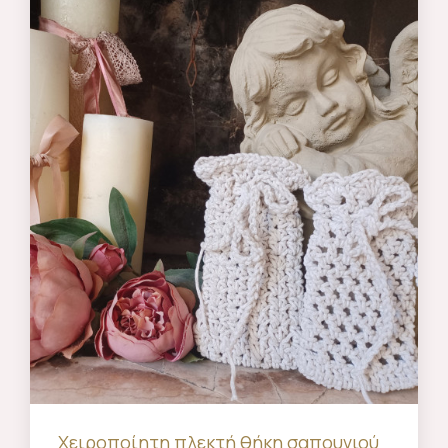
Χειροποίητη πλεκτή θήκη σαπουνιού