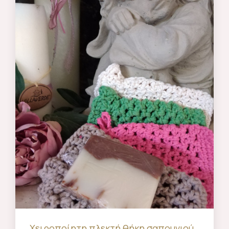
Χειροποίητη πλεκτή θήκη σαπουνιού