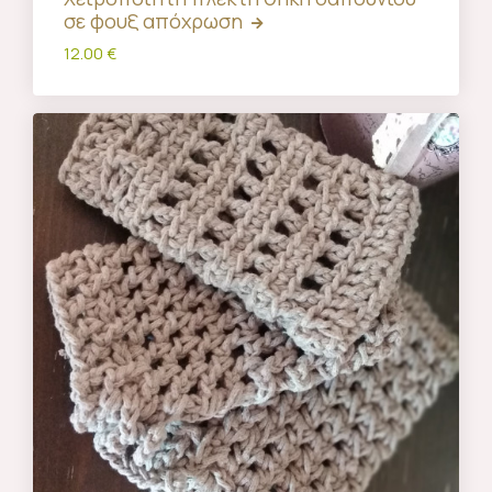
σε φουξ απόχρωση
12.00 €