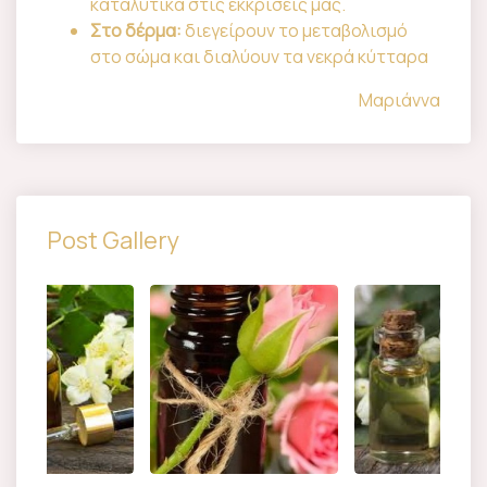
καταλυτικά στις εκκρίσεις μας.
Στο δέρμα:
διεγείρουν το μεταβολισμό
στο σώμα και διαλύουν τα νεκρά κύτταρα
Μαριάννα
Post Gallery