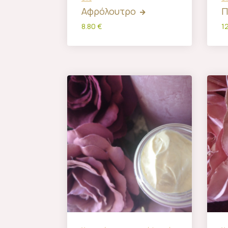
Αφρόλουτρο
Π
8.80 €
1