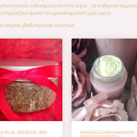
ροπιστικά και ενδυναμωτικά στην αύρα , τα αιθερικά σώματ
 επηρεάζουν άμεσα την ψυχοσωματική μας υγεία.
ειτουργεί βαθύτερα και ολιστικά.
dy Scrub - Body Butter - Body
Χειροποίητα ενεργειακά φυσικά
ls
καλλυντικά προσώπου