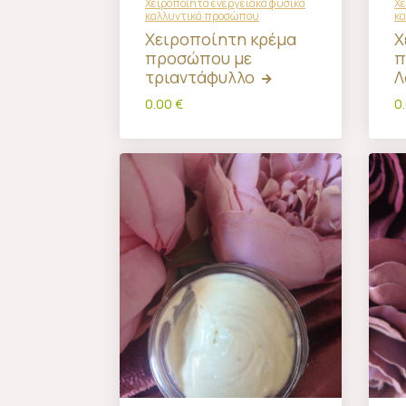
Χειροποίητα ενεργειακά φυσικά
Χε
καλλυντικά προσώπου
κ
Χειροποίητη κρέμα
Χ
προσώπου με
π
τριαντάφυλλο
Λ
0.00 €
0