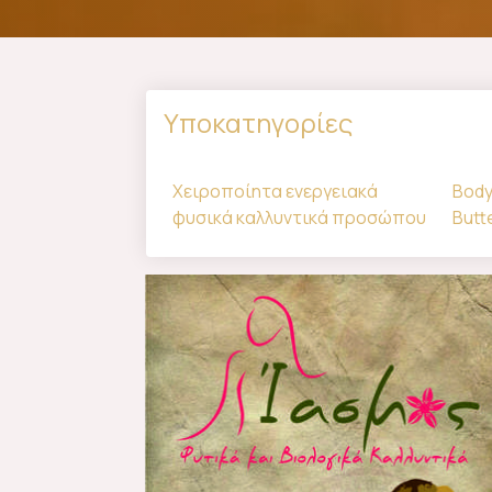
Υποκατηγορίες
Χειροποίητα ενεργειακά
Body
φυσικά καλλυντικά προσώπου
Butte