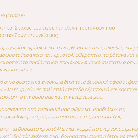
μα γιασεμί!
ότητα. Στόχος του είναι η επιλογή προϊόντων που
στηρίζουν την υγεία μας.
αραγγελίας φρέσκες και αγνές θεραπευτικές αλοιφές, κρέμ
 αρωματοθεραπεία, την κρυσταλλοθεραπεία, τα βότανα και τ
χειροποίητα προϊόντα και περιέχουν φυσικά συστατικά όπω
αι κρυστάλλων.
πό αγνά συστατικά έχουν μια δική τους δυναμική αφού οι φυσ
τών λειτουργούν σε πολλαπλά επίπεδα εξωτερικά και εσωτερ
ιάθεση , στην αύρα μας και την ενέργεια μας.
ορροφούνται από το φυσικό μας σώμα και αποδίδουν τις
 στο κυκλοφορικό μας σύστημα μέσω της επιδερμίδας.
τανα , τα βάμματα κρυστάλλων και κομμάτια ενεργοποιημένω
ψυχή" δηλαδή ενέργεια και δόνηση που συντονίζεται με την δ