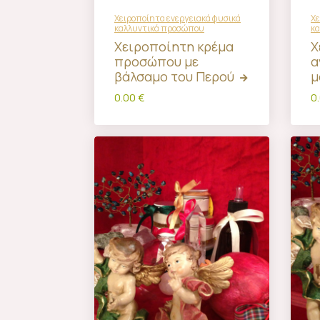
Χειροποίητα ενεργειακά φυσικά
Χε
καλλυντικά προσώπου
κ
Χειροποίητη κρέμα
Χ
προσώπου με
α
βάλσαμο του Περού
μ
0.00 €
0