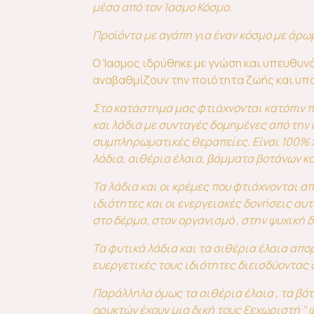
μέσα από τον Ίασμο Κόσμο.
Προϊόντα με αγάπη για έναν κόσμο με άρω
Ο Ίασμος ιδρύθηκε με γνώση και υπευθυν
αναβαθμίζουν την ποιότητα ζωής και υπο
Στο κατάστημα μας φτιάχνονται κατόπιν π
και λάδια με συνταγές δομημένες από την
συμπληρωματικές θεραπείες. Είναι 100% 
λάδια, αιθέρια έλαια, βάμματα βοτάνων κ
Τα λάδια και οι κρέμες που φτιάχνονται α
ιδιότητες και οι ενεργειακές δονήσεις αυ
στο δέρμα, στον οργανισμό , στην ψυχική δ
Τα φυτικά λάδια και τα αιθέρια έλαια απ
ευεργετικές τους ιδιότητες διεισδύοντας
Παράλληλα όμως τα αιθέρια έλαια , τα βό
ορυκτών έχουν μια δική τους ξεχωριστή " 