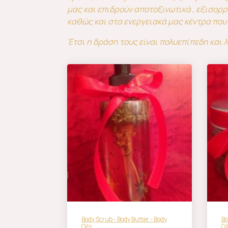
μας και επιδρούν αποτοξινωτικά , εξισορ
καθώς και στα ενεργειακά μας κέντρα που
Έτσι η δράση τους είναι πολυεπίπεδη και λ
Body Scrub - Body Butter - Body
Bo
Oils
Oi