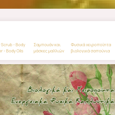
 Scrub - Body
Σαμπουάν και
Φυσικά χειροποίητα
r - Body Oils
μάσκες μαλλιών
βιολογικά σαπούνια