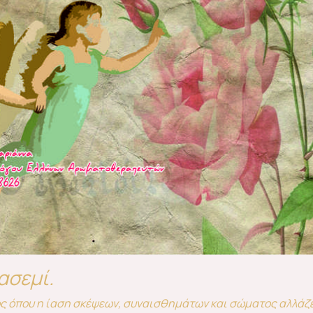
ασεμί.
ος όπου η ίαση σκέψεων, συναισθημάτων και σώματος αλλάζ