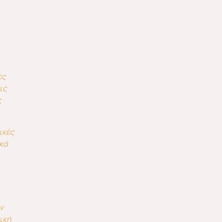
ες
ις
ς
ικές
ικά
ν
ική